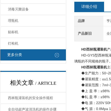
详细介绍
消毒灭菌设备
理瓶机
品牌
亨
贴标机
产品新旧
全
灯检机
HD西林瓶灌装机
产
更多分类
HD-GYS型西林瓶
璃瓶的不同规格的瓶子
HD西林瓶灌装机
主
◆生产能力：50~20
◆灌装精度：≤±1.5
相关文章
/ ARTICLE
◆灌装范围：7ml~3
◆上 盖 率：≥98%
◆轧 盖 率：≥98%
西林瓶灌装机的安全操作规程
◆电 源：220V 50
◆气 源：0.8Mpa 1
全自动超声波清洗机的操作步骤