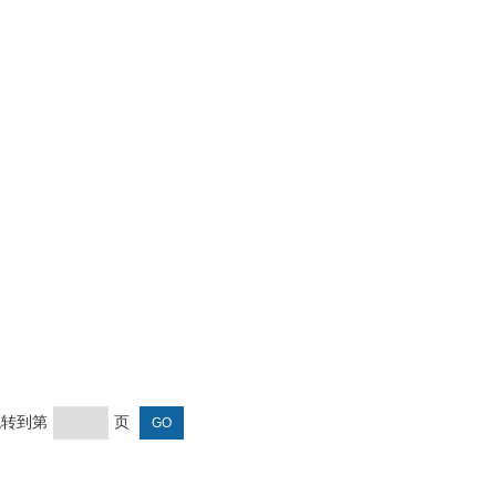
 跳转到第
页