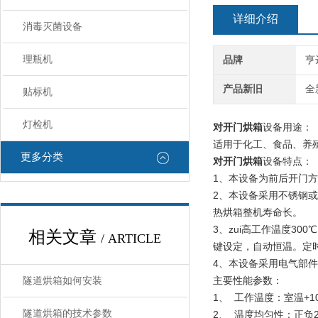
详细介绍
消毒灭菌设备
理瓶机
品牌
亨
产品新旧
全
贴标机
灯检机
对开门烘箱
设备用途：
适用于化工、食品、养
更多分类
对开门烘箱
设备特点：
1、本设备为前后开门
2、本设备采用不锈钢
热烘箱整机寿命长。
3、zui高工作温度3
相关文章
/ ARTICLE
键设定，自动恒温。定
4、本设备采用电气部
主要性能参数：
隧道烘箱如何安装
1、 工作温度：室温+10
隧道烘箱的技术参数
2、 温度均匀性：正负