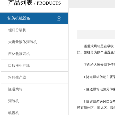
产品列表
/ PRODUCTS
制药机械设备
螺杆分装机
大容量液体灌装机
隧道式烘箱是在吸收了国
燥。整机分为数个温湿底
西林瓶灌装机
下面给大家介绍下使用
口服液生产线
1.隧道烘箱传动主要采
粉针生产线
隧道烘箱
2.隧道烘箱电热元件采
灌装机
3.隧道烘箱送风口设有
设有预热区、恒温区、降温
轧盖机