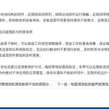
动结构的部件，定期添加润滑剂，保障运动部件运行顺畅；定期清理电
堆积，影响散热和设备寿命。设备放置环境要保持通风干燥整洁，远离高
问题预防与闲置保养
果下降时，可以根据工件类型调整频率，摆放工件时避免堆叠，保证每
查连接部位和保险状态，无法自行解决时不要强行拆机，及时联系专业维
是减震部件磨损则及时更换。
化也要注意调整维护方式，梅雨季增加通风除湿，冬季可以先预热清洗
内外擦拭干净后用防尘罩覆盖，保存在通风干燥的环境中，定期开机运行
胶塞清洗机清洗效果不佳的原因分析与解决对策
下一篇：
铝盖清洗机的超声波清洗原理与