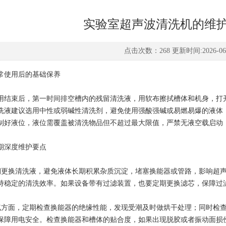
实验室超声波清洗机的维
点击次数：268 更新时间:2026-06
使用后的基础保养
束后，第一时间排空槽内的残留清洗液，用软布擦拭槽体和机身，打开
洗液建议选用中性或弱碱性清洗剂，避免使用强酸强碱或易燃易爆的液体
制好液位，液位需覆盖被清洗物品但不超过最大限值，严禁无液空载启动
深度维护要点
换清洗液，避免液体长期积累杂质沉淀，堵塞换能器或管路，影响超声
持稳定的清洗效率。如果设备带有过滤装置，也要定期更换滤芯，保障过
面，定期检查换能器的绝缘性能，发现受潮及时做烘干处理；同时检查
保障用电安全。检查换能器和槽体的贴合度，如果出现脱胶或者振动面损