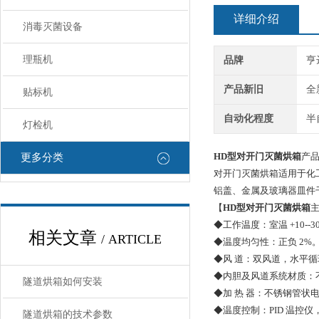
详细介绍
消毒灭菌设备
理瓶机
品牌
亨
产品新旧
全
贴标机
自动化程度
半
灯检机
HD型对开门灭菌烘箱
产
更多分类
对开门灭菌烘箱适用于化
铝盖、金属及玻璃器皿件
【
HD型对开门灭菌烘箱
◆工作温度：室温 +10--3
相关文章
/ ARTICLE
◆温度均匀性：正负 2%
◆风 道：双风道，水平
◆内胆及风道系统材质：
隧道烘箱如何安装
◆加 热 器：不锈钢管状
◆温度控制：PID 温控
隧道烘箱的技术参数