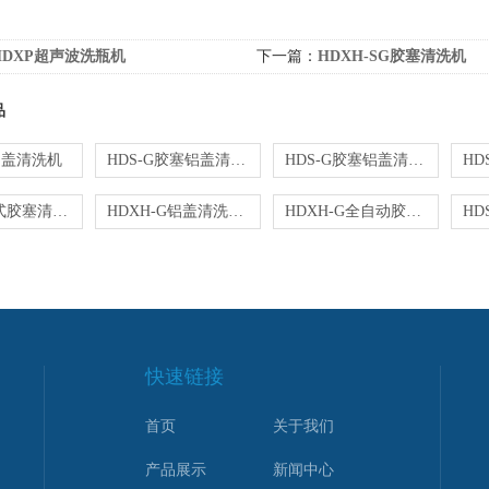
HDXP超声波洗瓶机
下一篇：
HDXH-SG胶塞清洗机
品
铝盖清洗机
HDS-G胶塞铝盖清洗机厂家
HDS-G胶塞铝盖清洗机价格
HDS-G罐式胶塞清洗机
HDXH-G铝盖清洗机烘干机
HDXH-G全自动胶塞清洗机
快速链接
首页
关于我们
产品展示
新闻中心