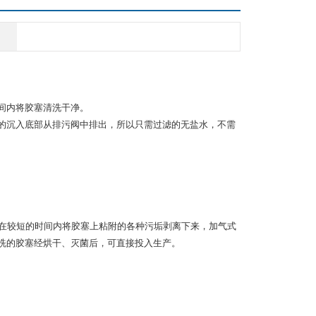
间内将胶塞清洗干净。
的沉入底部从排污阀中排出，所以只需过滤的无盐水，不需
，在较短的时间内将胶塞上粘附的各种污垢剥离下来，加气式
洗的胶塞经烘干、灭菌后，可直接投入生产。