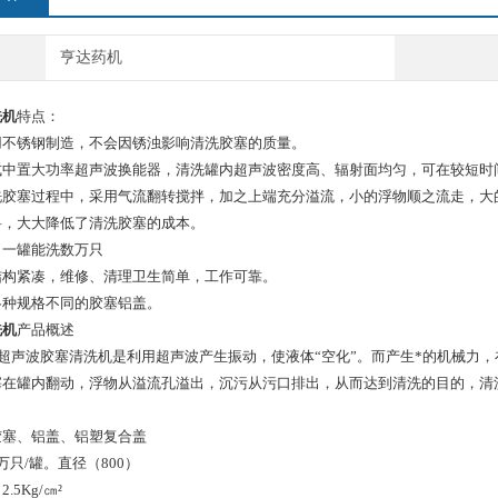
亨达药机
洗机
特点：
用不锈钢制造，不会因锈浊影响清洗胶塞的质量。
式中置大功率超声波换能器，清洗罐内超声波密度高、辐射面均匀，可在较短时
洗胶塞过程中，采用气流翻转搅拌，加之上端充分溢流，小的浮物顺之流走，大
料，大大降低了清洗胶塞的成本。
，一罐能洗数万只
结构紧凑，维修、清理卫生简单，工作可靠。
各种规格不同的胶塞铝盖。
洗机
产品概述
式超声波胶塞清洗机是利用超声波产生振动，使液体“空化”。而产生*的机械力
塞在罐内翻动，浮物从溢流孔溢出，沉污从污口排出，从而达到清洗的目的，清
胶塞、铝盖、铝塑复合盖
万只/罐。直径（800）
5Kg/㎝²