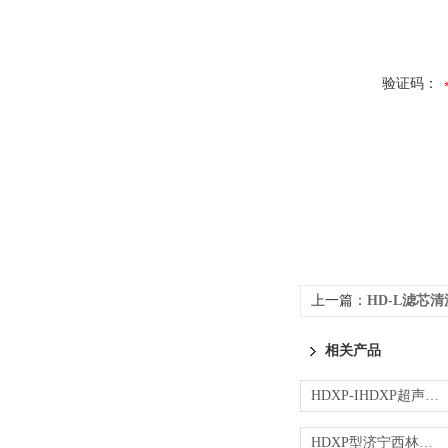
验证码：
上一篇：
HD-L滤芯
相关产品
HDXP-IHDXP超声波洗瓶机
HDXP型济宁西林瓶洗瓶机 洗瓶机(瓶类清洗机)