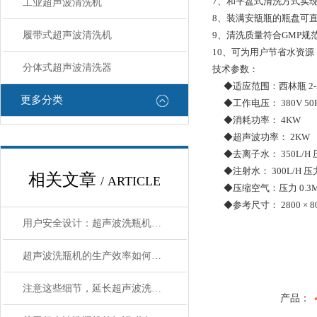
7、和平盘式清洗方式实
工业超声波清洗机
8、装满安瓿瓶的瓶盘可
履带式超声波清洗机
9、清洗质量符合GMP规
10、可为用户节省水资源
分体式超声波清洗器
技术参数：
◆适应范围：西林瓶 2-50ml
更多分类
◆工作电压： 380V 50
◆消耗功率： 4KW
◆超声波功率： 2KW
◆去离子水： 350L/H 压力 
◆注射水： 300L/H 压力 0
相关文章
/ ARTICLE
◆压缩空气：压力 0.3M
◆参考尺寸： 2800 × 800
用户安全设计：超声波洗瓶机的门锁、隔热与排气系统
超声波洗瓶机的生产效率如何？如何提高生产效率和质量？
注意这些细节，延长超声波洗瓶机使用寿命
产品：