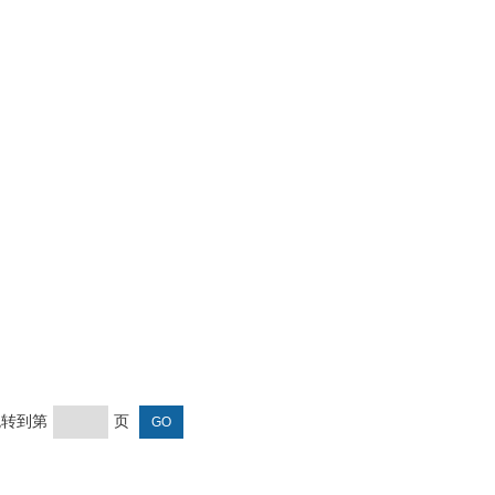
 跳转到第
页