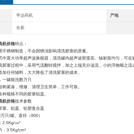
亨达药机
产地
全新
洗机价格
特点：
用不锈钢制造，不会因锈浊影响清洗胶塞的质量。
式中置大功率超声波换能器，清洗罐内超声波密度高、辐射面均匀，可在
洗胶塞过程中，采用气流翻转搅拌，加之上端充分溢流，小的浮物顺之流
添加任何辅料，大大降低了清洗胶塞的成本。
，一罐能洗数万只
结构紧凑，维修、清理卫生简单，工作可靠。
各种规格不同的胶塞铝盖。
洗机价格
技术参数
胶塞、铝盖、铝塑复合盖
万只/罐。直径（800）
.5Kg/㎝²
3.5Kg/cm²