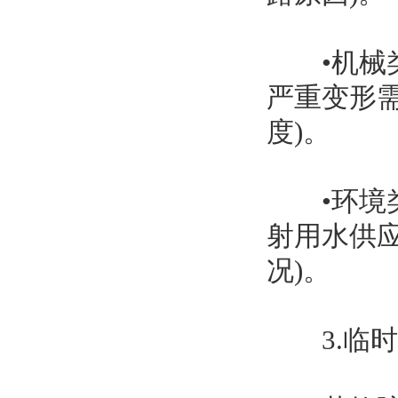
•机械类
严重变形需
度)。
•环境类：
射用水供
况)。
3.临时