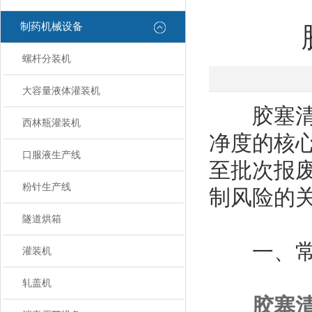
制药机械设备
螺杆分装机
大容量液体灌装机
胶塞清洗
西林瓶灌装机
净度的核
口服液生产线
至批次报
粉针生产线
制风险的
隧道烘箱
一、常见
灌装机
轧盖机
胶塞