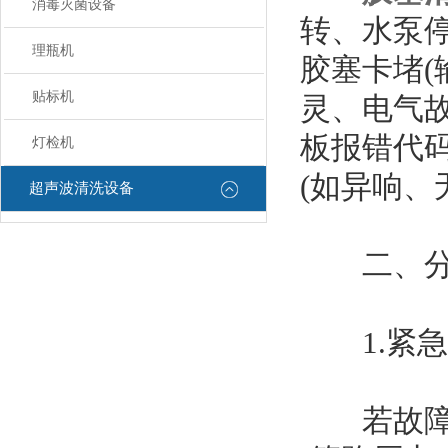
消毒灭菌设备
转、水泵停
理瓶机
胶塞卡堵(
贴标机
灵、电气
板报错代码
灯检机
(如异响、
超声波清洗设备
二、分
1.紧急
若故障伴