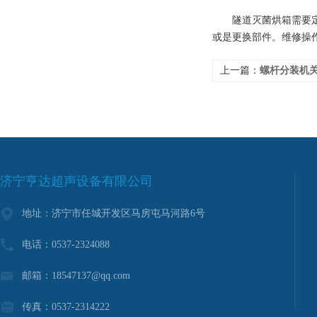
隧道灭菌烘箱需要定期
或是更换部件。维修操
上一篇：
螺杆分装机关键
济宁亨达超声设备有限公司
地址：济宁市任城开发区马房屯马河路6号
电话：0537-2324088
邮箱：18547137@qq.com
传真：0537-2314222