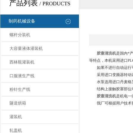
产品列表
/ PRODUCTS
制药机械设备
螺杆分装机
大容量液体灌装机
胶塞清洗机
是国内*
等特点，本机采用进口P
西林瓶灌装机
如果不进行自动运行可
采用进口变频器转动速
口服液生产线
水泵选用进口丹麦格兰
结构上接触胶塞部位均采用
粉针生产线
胶塞清洗机
是机电一
隧道烘箱
我厂可根据用户技术要
灌装机
轧盖机