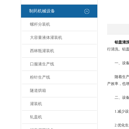
制药机械设备
螺杆分装机
大容量液体灌装机
铝盖清
行清洗。铝
西林瓶灌装机
一、设备
口服液生产线
随着生产规
粉针生产线
产效率，也
隧道烘箱
二、设备
灌装机
1.减少设
轧盖机
2.优化生