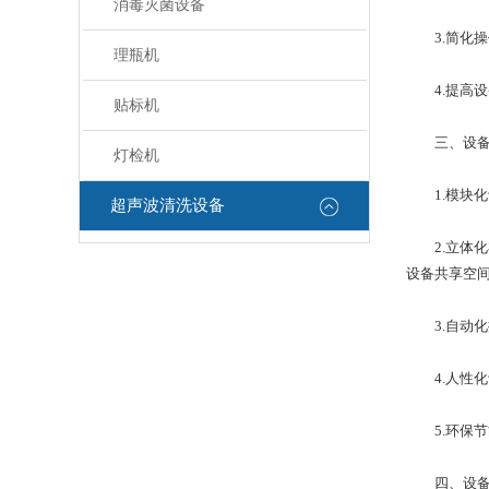
消毒灭菌设备
3.简化操
理瓶机
4.提高设
贴标机
三、设备
灯检机
1.模块化
超声波清洗设备
2.立体化
设备共享空
3.自动化
4.人性化
5.环保节
四、设备