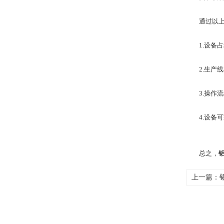
通过以上优
1.设备占
2.生产线
3.操作流
4.设备可靠
总之，
上一篇：
铝