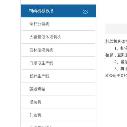
制药机械设备
螺杆分装机
大容量液体灌装机
轧盖机
具体
1
、把
西林瓶灌装机
抬起，直到
2
、当
口服液生产线
3
、将
本公司主要
粉针生产线
隧道烘箱
灌装机
轧盖机