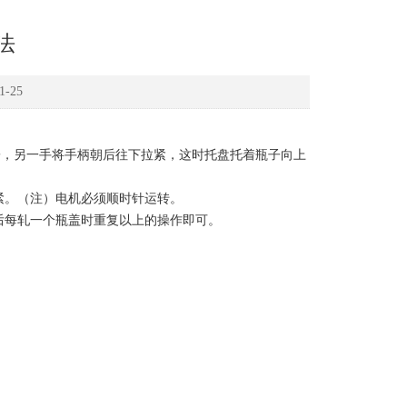
法
-25
子，另一手将手柄朝后往下拉紧，这时托盘托着瓶子向上
紧。（注）电机必须顺时针运转。
后每轧一个瓶盖时重复以上的操作即可。