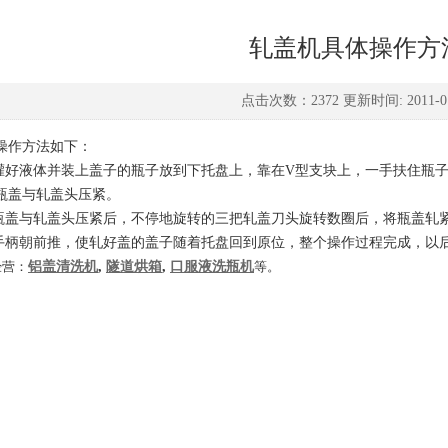
轧盖机具体操作方
点击次数：2372 更新时间: 2011-01
操作方法如下：
灌好液体并装上盖子的瓶子放到下托盘上，靠在
V
型支块上，一手扶住瓶
瓶盖与轧盖头压紧。
瓶盖与轧盖头压紧后，不停地旋转的三把轧盖刀头旋转数圈后，将瓶盖轧
手柄朝前推，使轧好盖的盖子随着托盘回到原位，整个操作过程完成，以
经营：
铝盖清洗机
,
隧道烘箱
,
口服液洗瓶机
等。