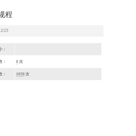
规程
/23
小：
数：
0
次
数：
1059
次